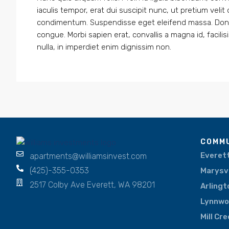
iaculis tempor, erat dui suscipit nunc, ut pretium vel
condimentum. Suspendisse eget eleifend massa. Donec 
congue. Morbi sapien erat, convallis a magna id, facil
nulla, in imperdiet enim dignissim non.
COMMU
Everet
apartments@williamsinvest.com
(425)-355-0353
Marysvi
2517 Colby Ave Everett, WA 98201
Arlingt
Lynnw
Mill Cr