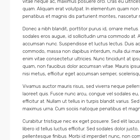
vitae neque ac, maximus posuere orci. Cras eu ultrices
quam. Aliquam erat volutpat. In elementum quam non 
penatibus et magnis dis parturient montes, nascetur r
Donec a nibh blandit, porttitor purus id, ornare me
sodales eros augue, id sollicitudin urna commodo at. 
accumsan nunc. Suspendisse et luctus lectus. Duis a
commodo, massa non dapibus interdum, nulla dui maxi
enim vitae consectetur ultricies. Nunc tincidunt at ip
quam, non faucibus dolor accumsan vitae. Mauris ipsum
nisi metus, efficitur eget accumsan semper, scelerisq
Vivamus auctor mauris risus, sed viverra neque pellen
laoreet quis. Fusce nunc arcu, congue vel sodales eu, la
efficitur at. Nullam ut tellus in turpis blandit varius. S
maximus urna. Cum sociis natoque penatibus et magnis
Curabitur tristique nec ex eget posuere. Sed elit lacus
libero id tellus luctus efficitur. Sed sodales dolor justo
pellentesque finibus. Morbi id imperdiet nunc, non co