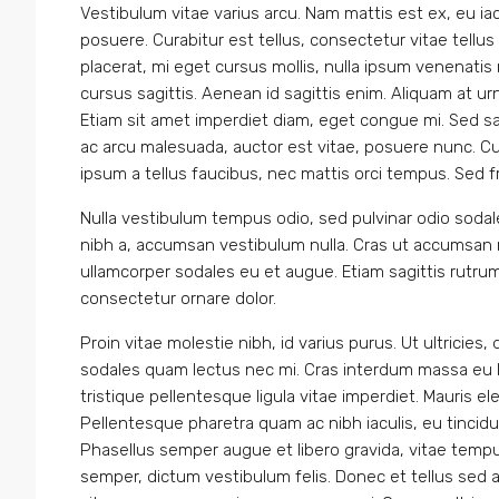
Vestibulum vitae varius arcu. Nam mattis est ex, eu iac
posuere. Curabitur est tellus, consectetur vitae tellus 
placerat, mi eget cursus mollis, nulla ipsum venenatis n
cursus sagittis. Aenean id sagittis enim. Aliquam at ur
Etiam sit amet imperdiet diam, eget congue mi. Sed sagi
ac arcu malesuada, auctor est vitae, posuere nunc. Cu
ipsum a tellus faucibus, nec mattis orci tempus. Sed fring
Nulla vestibulum tempus odio, sed pulvinar odio sodale
nibh a, accumsan vestibulum nulla. Cras ut accumsan n
ullamcorper sodales eu et augue. Etiam sagittis rutrum
consectetur ornare dolor.
Proin vitae molestie nibh, id varius purus. Ut ultricies,
sodales quam lectus nec mi. Cras interdum massa eu li
tristique pellentesque ligula vitae imperdiet. Mauris 
Pellentesque pharetra quam ac nibh iaculis, eu tincidun
Phasellus semper augue et libero gravida, vitae tempu
semper, dictum vestibulum felis. Donec et tellus sed a