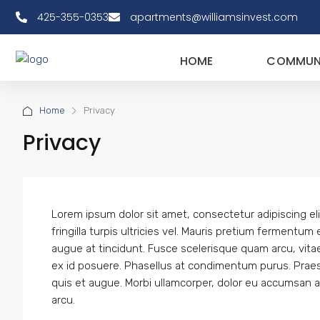
425-355-0353
apartments@williamsinvest.com
HOME
COMMUNI
Home
Privacy
Privacy
Lorem ipsum dolor sit amet, consectetur adipiscing elit.
fringilla turpis ultricies vel. Mauris pretium fermentu
augue at tincidunt. Fusce scelerisque quam arcu, vit
ex id posuere. Phasellus at condimentum purus. Prae
quis et augue. Morbi ullamcorper, dolor eu accumsan ali
arcu.