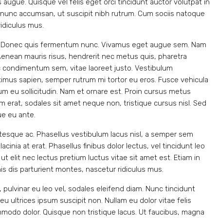
 augue. Quisque vel felis eget orci tincidunt auctor volutpat in
nunc accumsan, ut suscipit nibh rutrum. Cum sociis natoque
idiculus mus.
tus. Donec quis fermentum nunc. Vivamus eget augue sem. Nam
Aenean mauris risus, hendrerit nec metus quis, pharetra
c condimentum sem, vitae laoreet justo. Vestibulum
mus sapien, semper rutrum mi tortor eu eros. Fusce vehicula
sum eu sollicitudin. Nam et ornare est. Proin cursus metus
 erat, sodales sit amet neque non, tristique cursus nisl. Sed
ue eu ante.
tesque ac. Phasellus vestibulum lacus nisl, a semper sem
cinia at erat. Phasellus finibus dolor lectus, vel tincidunt leo
ed ut elit nec lectus pretium luctus vitae sit amet est. Etiam in
 dis parturient montes, nascetur ridiculus mus.
, pulvinar eu leo vel, sodales eleifend diam. Nunc tincidunt
, eu ultrices ipsum suscipit non. Nullam eu dolor vitae felis
mmodo dolor. Quisque non tristique lacus. Ut faucibus, magna