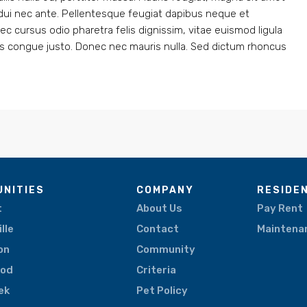
it dui nec ante. Pellentesque feugiat dapibus neque et
cursus odio pharetra felis dignissim, vitae euismod ligula
isis congue justo. Donec nec mauris nulla. Sed dictum rhoncus
NITIES
COMPANY
RESIDE
t
About Us
Pay Rent
lle
Contact
Maintena
on
Community
ood
Criteria
eek
Pet Policy