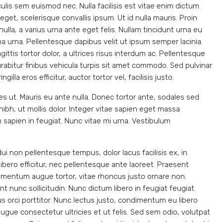
ulis sem euismod nec. Nulla facilisis est vitae enim dictum
eget, scelerisque convallis ipsum. Ut id nulla mauris. Proin
ulla, a varius urna ante eget felis. Nullam tincidunt urna eu
na urna. Pellentesque dapibus velit ut ipsum semper lacinia.
ttis tortor dolor, a ultrices risus interdum ac. Pellentesque
rabitur finibus vehicula turpis sit amet commodo. Sed pulvinar
illa eros efficitur, auctor tortor vel, facilisis justo.
s ut. Mauris eu ante nulla. Donec tortor ante, sodales sed
ibh, ut mollis dolor. Integer vitae sapien eget massa
 sapien in feugiat. Nunc vitae mi urna. Vestibulum
 dui non pellentesque tempus, dolor lacus facilisis ex, in
bero efficitur, nec pellentesque ante laoreet. Praesent
elementum augue tortor, vitae rhoncus justo ornare non.
t nunc sollicitudin. Nunc dictum libero in feugiat feugiat.
s orci porttitor. Nunc lectus justo, condimentum eu libero
ugue consectetur ultricies et ut felis. Sed sem odio, volutpat