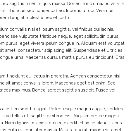
, eu sagittis mi enim quis massa. Donec nunc urna, pulvinar a
isi, rhoncus sed consequat eu, lobortis ut dui. Vivamus
lorem feugiat molestie nec et justo.
 convallis nisl et ipsum sagittis, vel finibus dui lacinia.
endisse vulputate tristique neque, eget sollicitudin purus
m purus, eget viverra ipsum congue in. Aliquam erat volutpat.
 amet, consectetur adipiscing elit. Suspendisse et ultricies
, congue urna. Maecenas cursus mattis purus eu tincidunt. Cras
lam tincidunt eu lectus in pharetra. Aenean consectetur nisi
nc sit amet convallis lorem. Maecenas eget est enim. Sed
trices maximus. Donec laoreet sagittis suscipit. Fusce vel
us a est euismod feugiat. Pellentesque magna augue, sodales
lis ac tellus ut, sagittis eleifend nisl. Aliquam ornare magna
 Nam dignissim lacinia orci eu blandit. Etiam in blandit lacus.
llis nulla eu, porttitor massa. Mauris feugiat, magna sit amet