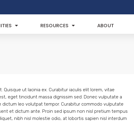
TIES
RESOURCES
ABOUT
 Quisque ut lacinia ex. Curabitur iaculis elit lorem, vitae
m est, eget tincidunt massa dignissim sed. Donec vulputate a
ae dictum leo volutpat tempor. Curabitur commodo vulputate
sent et dictum ante. Proin sed ipsum non nisl pretium tempus
quet, nibh nisl molestie odio, at lobortis sapien nisl interdum